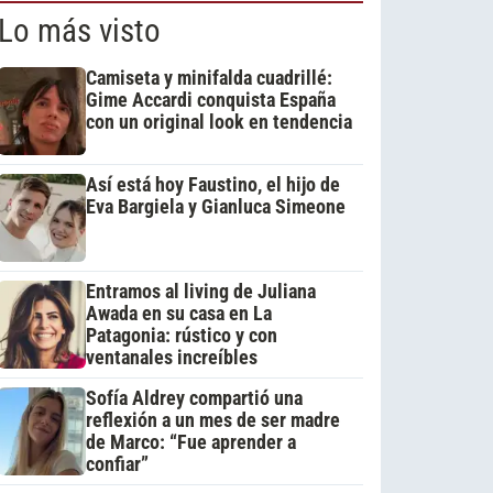
Lo más visto
Camiseta y minifalda cuadrillé:
Gime Accardi conquista España
con un original look en tendencia
Así está hoy Faustino, el hijo de
Eva Bargiela y Gianluca Simeone
Entramos al living de Juliana
Awada en su casa en La
Patagonia: rústico y con
ventanales increíbles
Sofía Aldrey compartió una
reflexión a un mes de ser madre
de Marco: “Fue aprender a
confiar”