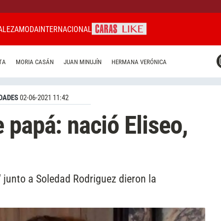
ALEZA
MODA
INTERNACIONAL
CARAS MIAMI
TA
MORIA CASÁN
JUAN MINUJÍN
HERMANA VERÓNICA
CARAS BRASIL
CARAS URUGUAY
DADES
02-06-2021 11:42
 papá: nació Eliseo,
 junto a Soledad Rodriguez dieron la