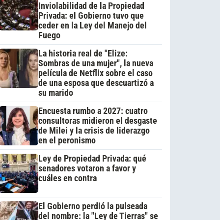
Inviolabilidad de la Propiedad
Privada: el Gobierno tuvo que
ceder en la Ley del Manejo del
Fuego
La historia real de "Elize:
Sombras de una mujer", la nueva
película de Netflix sobre el caso
de una esposa que descuartizó a
su marido
Encuesta rumbo a 2027: cuatro
consultoras midieron el desgaste
de Milei y la crisis de liderazgo
en el peronismo
Ley de Propiedad Privada: qué
senadores votaron a favor y
cuáles en contra
El Gobierno perdió la pulseada
del nombre: la "Ley de Tierras" se