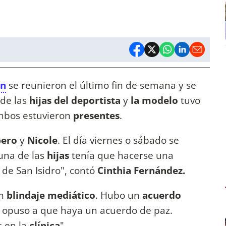
nn
se reunieron el último fin de semana y se
 de
las
hijas del deportista
y
la modelo
tuvo
ambos estuvieron
presentes
.
bero
y
Nicole
. El día viernes o sábado se
una de las
hijas
tenía que hacerse una
 de San Isidro", contó
Cinthia Fernández.
n
blindaje mediático
. Hubo un
acuerdo
se opuso a que haya un acuerdo de paz.
s en la
clínica
".