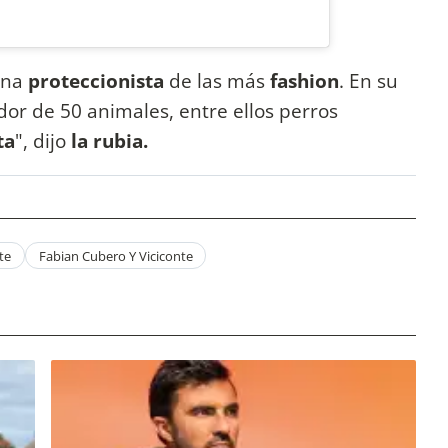
una
proteccionista
de las más
fashion
. En su
dor de 50 animales, entre ellos perros
ta
", dijo
la rubia.
te
Fabian Cubero Y Viciconte