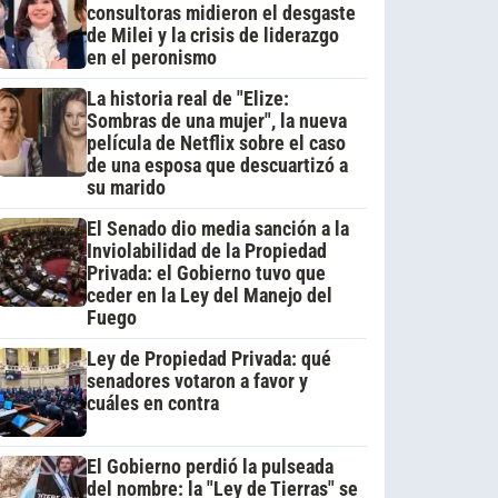
consultoras midieron el desgaste
de Milei y la crisis de liderazgo
en el peronismo
La historia real de "Elize:
Sombras de una mujer", la nueva
película de Netflix sobre el caso
de una esposa que descuartizó a
su marido
El Senado dio media sanción a la
Inviolabilidad de la Propiedad
Privada: el Gobierno tuvo que
ceder en la Ley del Manejo del
Fuego
Ley de Propiedad Privada: qué
senadores votaron a favor y
cuáles en contra
El Gobierno perdió la pulseada
del nombre: la "Ley de Tierras" se