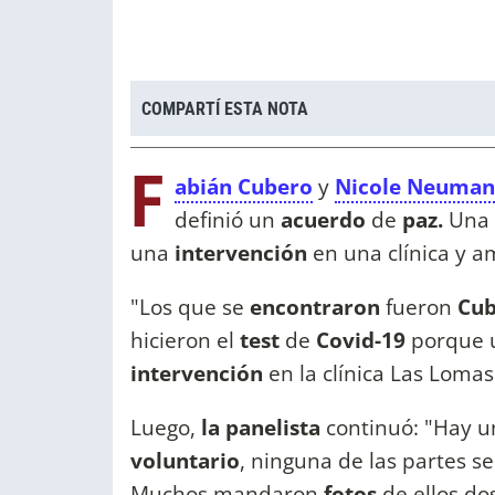
COMPARTÍ ESTA NOTA
F
abián Cubero
y
Nicole Neuma
definió un
acuerdo
de
paz.
Una
una
intervención
en una clínica y 
"Los que se
encontraron
fueron
Cu
hicieron el
test
de
Covid-19
porque 
intervención
en la clínica Las Lomas
Luego,
la panelista
continuó: "Hay u
voluntario
, ninguna de las partes 
Muchos mandaron
fotos
de ellos do