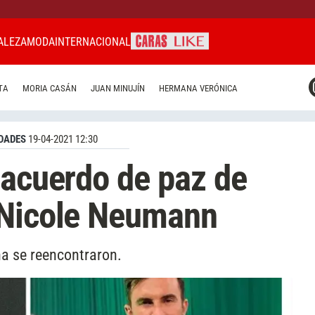
ALEZA
MODA
INTERNACIONAL
CARAS MIAMI
TA
MORIA CASÁN
JUAN MINUJÍN
HERMANA VERÓNICA
CARAS BRASIL
CARAS URUGUAY
DADES
19-04-2021 12:30
 acuerdo de paz de
 Nicole Neumann
na se reencontraron.