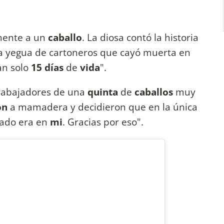
ente a un
caballo
. La diosa contó la historia
na yegua de cartoneros que cayó muerta en
tan solo
15 días
de
vida
".
trabajadores de una
quinta
de
caballos
muy
on
a mamadera y decidieron que en la única
dado era en
mi
. Gracias por eso".