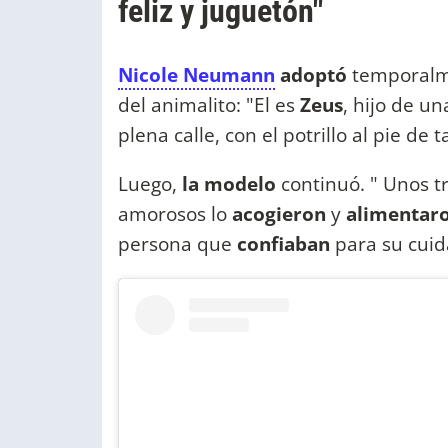
feliz y juguetón"
Nicole Neumann
adoptó
temporalm
del animalito: "El es
Zeus
, hijo de u
plena calle, con el potrillo al pie de 
Luego,
la modelo
continuó. " Unos 
amorosos lo
acogieron
y
alimentar
persona que
confiaban
para su cui