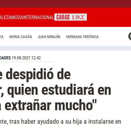
ALEZA
MODA
INTERNACIONAL
CARAS MIAMI
TA
MORIA CASÁN
JUAN MINUJÍN
HERMANA VERÓNICA
CARAS BRASIL
CARAS URUGUAY
DADES
19-08-2021 12:42
 despidió de
, quien estudiará en
a extrañar mucho"
te, tras haber ayudado a su hija a instalarse en