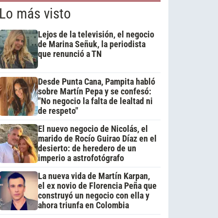
Lo más visto
Lejos de la televisión, el negocio
de Marina Señuk, la periodista
que renunció a TN
Desde Punta Cana, Pampita habló
sobre Martín Pepa y se confesó:
"No negocio la falta de lealtad ni
de respeto"
El nuevo negocio de Nicolás, el
marido de Rocío Guirao Díaz en el
desierto: de heredero de un
imperio a astrofotógrafo
La nueva vida de Martín Karpan,
el ex novio de Florencia Peña que
construyó un negocio con ella y
ahora triunfa en Colombia