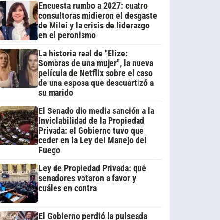
Encuesta rumbo a 2027: cuatro
consultoras midieron el desgaste
de Milei y la crisis de liderazgo
en el peronismo
La historia real de "Elize:
Sombras de una mujer", la nueva
película de Netflix sobre el caso
de una esposa que descuartizó a
su marido
El Senado dio media sanción a la
Inviolabilidad de la Propiedad
Privada: el Gobierno tuvo que
ceder en la Ley del Manejo del
Fuego
Ley de Propiedad Privada: qué
senadores votaron a favor y
cuáles en contra
El Gobierno perdió la pulseada