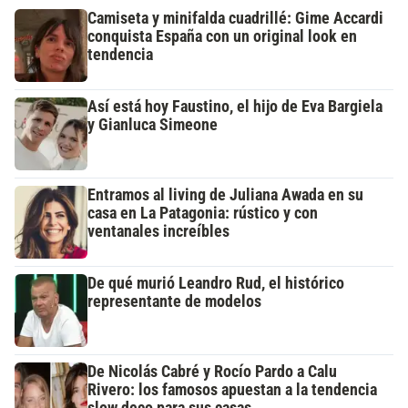
Camiseta y minifalda cuadrillé: Gime Accardi
conquista España con un original look en
tendencia
Así está hoy Faustino, el hijo de Eva Bargiela
y Gianluca Simeone
Entramos al living de Juliana Awada en su
casa en La Patagonia: rústico y con
ventanales increíbles
De qué murió Leandro Rud, el histórico
representante de modelos
De Nicolás Cabré y Rocío Pardo a Calu
Rivero: los famosos apuestan a la tendencia
slow deco para sus casas