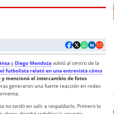
Ansa
y
Diego Mendoza
volvió al centro de la
el futbolista relató en una entrevista cómo
a
y mencionó el intercambio de fotos
bras generaron una fuerte reacción en redes
tormenta.
sta no tardó en salir a respaldarlo. Primero lo
o ahora, decidió redoblar la apuesta.