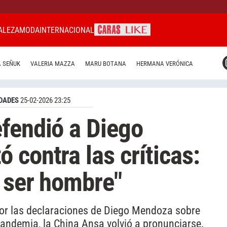
ALEZA
MODA
INTERNACIONAL
CARAS MIAMI
 SEÑUK
VALERIA MAZZA
MARU BOTANA
HERMANA VERÓNICA
CARAS BRASIL
CARAS URUGUAY
DADES
25-02-2026 23:25
fendió a Diego
 contra las críticas:
r ser hombre"
por las declaraciones de Diego Mendoza sobre
ndemia, la China Ansa volvió a pronunciarse.