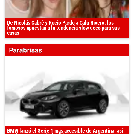
De Nicolás Cabré y Rocío Pardo a Calu Rivero: los
famosos apuestan a la tendencia slow deco para sus
casas
BMW lanzó el Serie 1 más accesible de Argentina: así