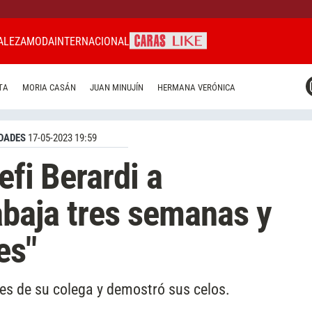
ALEZA
MODA
INTERNACIONAL
CARAS MIAMI
TA
MORIA CASÁN
JUAN MINUJÍN
HERMANA VERÓNICA
CARAS BRASIL
CARAS URUGUAY
DADES
17-05-2023 19:59
efi Berardi a
rabaja tres semanas y
es"
es de su colega y demostró sus celos.