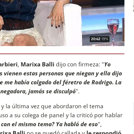
rbieri
,
Marixa Balli
dijo con firmeza: "
Yo
 vienen estas personas que niegan y ella dijo
e me había colgado del féretro de Rodrigo. La
negadora, jamás se disculpó
".
 y la última vez que abordaron el tema
so a su colega de panel y la criticó por hablar
 con el mismo tema? Ya habló de eso
",
rixa Balli
no se quedó callada y
le respondió