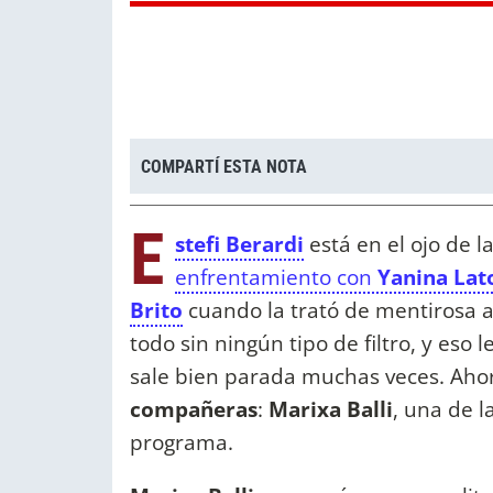
COMPARTÍ ESTA NOTA
E
stefi Berardi
está en el ojo de 
enfrentamiento con
Yanina Lat
Brito
cuando la trató de mentirosa a
todo sin ningún tipo de filtro, y eso
sale bien parada muchas veces. Aho
compañeras
:
Marixa Balli
, una de l
programa.