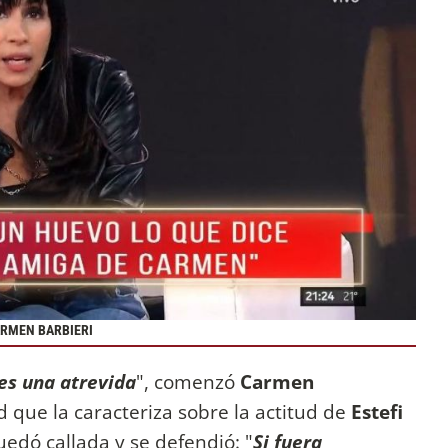
ARMEN BARBIERI
 es una atrevida
", comenzó
Carmen
ad que la caracteriza sobre la actitud de
Estefi
uedó callada y se defendió: "
Si fuera