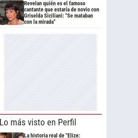
Revelan quién es el famoso
cantante que estaría de novio con
Griselda Siciliani: "Se mataban
con la mirada"
Lo más visto en Perfil
La historia real de "Elize: