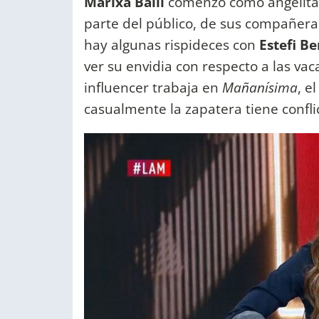
Marixa Balli
comenzó como angelita 
parte del público, de sus compañera
hay algunas rispideces con
Estefi Be
ver su envidia con respecto a las va
influencer trabaja en
Mañanísima
, e
casualmente la zapatera tiene confli