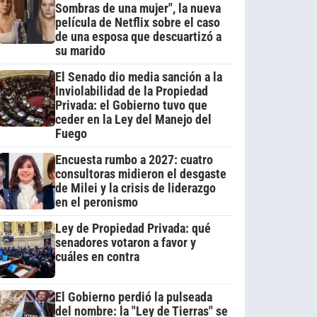
Sombras de una mujer", la nueva
película de Netflix sobre el caso
de una esposa que descuartizó a
su marido
El Senado dio media sanción a la
Inviolabilidad de la Propiedad
Privada: el Gobierno tuvo que
ceder en la Ley del Manejo del
Fuego
Encuesta rumbo a 2027: cuatro
consultoras midieron el desgaste
de Milei y la crisis de liderazgo
en el peronismo
Ley de Propiedad Privada: qué
senadores votaron a favor y
cuáles en contra
El Gobierno perdió la pulseada
del nombre: la "Ley de Tierras" se