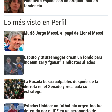
conquista España con un original look en
tendencia
Lo más visto en Perfil
Murió Jorge Messi, el papá de Lionel Messi
Caputo y Sturzenegger crean un fondo para
indemnizar y “ganar” sindicatos aliados
La Rosada busca culpables después de la
derrota en el Senado y recalcula su
estrategia
Estados Unidos: un futbolista argentino fue
detenido por el ICE en un aeropuerto de