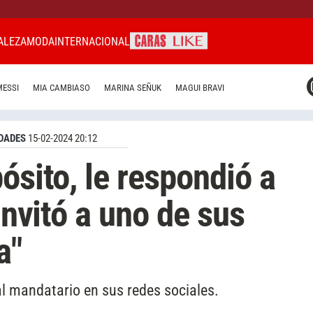
ALEZA
MODA
INTERNACIONAL
CARAS MIAMI
MESSI
MIA CAMBIASO
MARINA SEÑUK
MAGUI BRAVI
CARAS BRASIL
CARAS URUGUAY
DADES
15-02-2024 20:12
ósito, le respondió a
 invitó a uno de sus
a"
al mandatario en sus redes sociales.