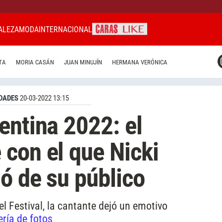
ALEZA
MODA
INTERNACIONAL
CARAS MIAMI
TA
MORIA CASÁN
JUAN MINUJÍN
HERMANA VERÓNICA
CARAS BRASIL
CARAS URUGUAY
DADES
20-03-2022 13:15
entina 2022: el
con el que Nicki
ió de su público
l Festival, la cantante dejó un emotivo
ería de fotos