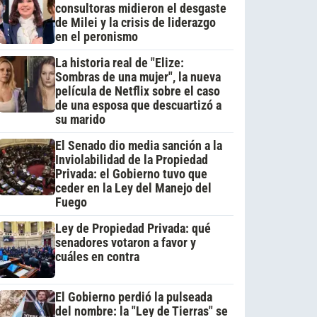
consultoras midieron el desgaste
de Milei y la crisis de liderazgo
en el peronismo
La historia real de "Elize:
Sombras de una mujer", la nueva
película de Netflix sobre el caso
de una esposa que descuartizó a
su marido
El Senado dio media sanción a la
Inviolabilidad de la Propiedad
Privada: el Gobierno tuvo que
ceder en la Ley del Manejo del
Fuego
Ley de Propiedad Privada: qué
senadores votaron a favor y
cuáles en contra
El Gobierno perdió la pulseada
del nombre: la "Ley de Tierras" se