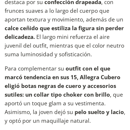
destaca por su
confección drapeada
, con
frunces suaves a lo largo del cuerpo que
aportan textura y movimiento, además de un
calce ceñido que estiliza la figura sin perder
delicadeza.
El largo mini refuerza el aire
juvenil del outfit, mientras que el color neutro
suma luminosidad y sofisticación.
Para complementar su
outfit con el que
marcó tendencia en sus 15, Allegra Cubero
eligió botas negras de cuero y accesorios
sutiles: un collar tipo choker con brillo
, que
aportó un toque glam a su vestimenta.
Asimismo, la joven dejó su
pelo suelto y lacio
,
y optó por un maquillaje natural.