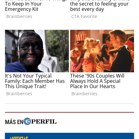
MÁS EN