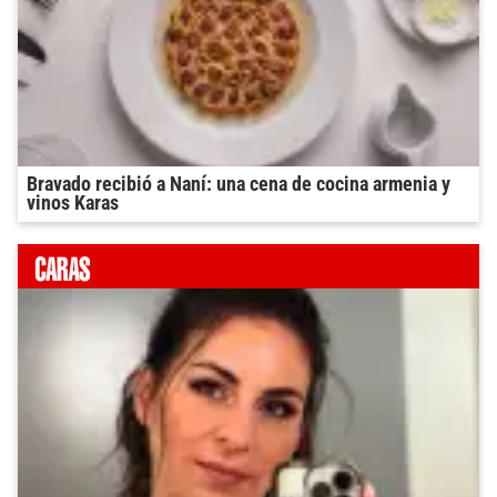
Bravado recibió a Naní: una cena de cocina armenia y
vinos Karas