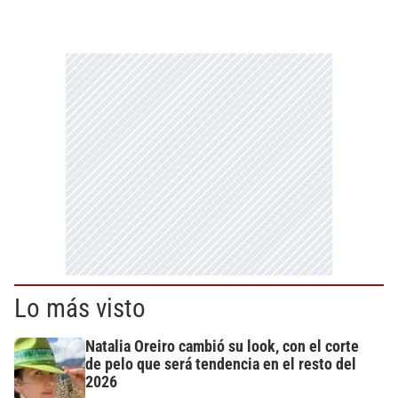
Lo más visto
Natalia Oreiro cambió su look, con el corte
de pelo que será tendencia en el resto del
2026