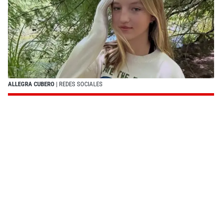
ALLEGRA CUBERO
| REDES SOCIALES