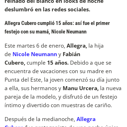
reinado del blanco en looks de noche
deslumbró en las redes sociales.
Allegra Cubero cumplió 15 años: así fue el primer
festejo con su mamá, Nicole Neumann
Este martes 6 de enero,
Allegra,
la hija
de
Nicole Neumann
y
Fabián
Cubero,
cumple
15 años.
Debido a que se
encuentra de vacaciones con su madre en
Punta del Este, la joven comenzó su día junto
a ella, sus hermanos y
Manu Urcera,
la nueva
pareja de la modelo, y disfrutó de un festejo
íntimo y divertido con muestras de cariño.
Después de la medianoche,
Allegra