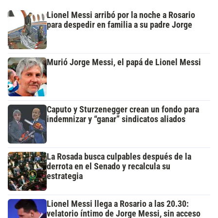
Lionel Messi arribó por la noche a Rosario
para despedir en familia a su padre Jorge
Murió Jorge Messi, el papá de Lionel Messi
Caputo y Sturzenegger crean un fondo para
indemnizar y “ganar” sindicatos aliados
La Rosada busca culpables después de la
derrota en el Senado y recalcula su
estrategia
Lionel Messi llega a Rosario a las 20.30:
velatorio íntimo de Jorge Messi, sin acceso