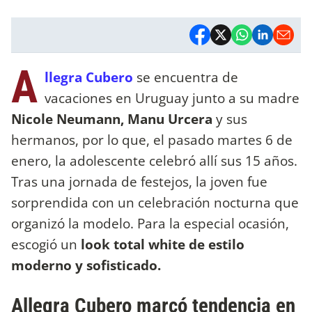
A
llegra Cubero
se encuentra de
vacaciones en Uruguay junto a su madre
Nicole Neumann,
Manu Urcera
y sus
hermanos, por lo que, el pasado martes 6 de
enero, la adolescente celebró allí sus 15 años.
Tras una jornada de festejos, la joven fue
sorprendida con un celebración nocturna que
organizó la modelo. Para la especial ocasión,
escogió un
look total white de estilo
moderno y sofisticado.
Allegra Cubero marcó tendencia en