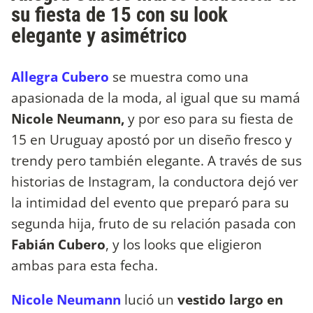
su fiesta de 15 con su look
elegante y asimétrico
Allegra Cubero
se muestra como una
apasionada de la moda, al igual que su mamá
Nicole Neumann,
y por eso para su fiesta de
15 en Uruguay apostó por un diseño fresco y
trendy pero también elegante. A través de sus
historias de Instagram, la conductora dejó ver
la intimidad del evento que preparó para su
segunda hija, fruto de su relación pasada con
Fabián Cubero
, y los looks que eligieron
ambas para esta fecha.
Nicole Neumann
lució un
vestido largo en