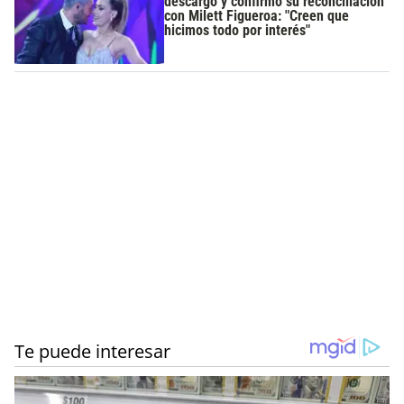
descargo y confirmó su reconciliación
con Milett Figueroa: "Creen que
hicimos todo por interés"