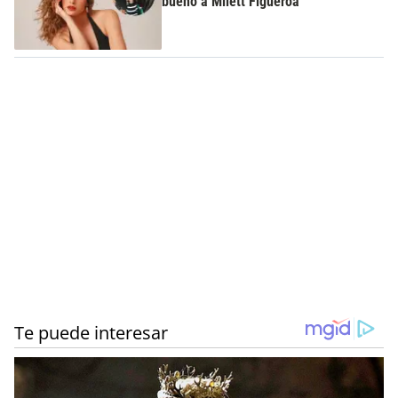
bueno a Milett Figueroa