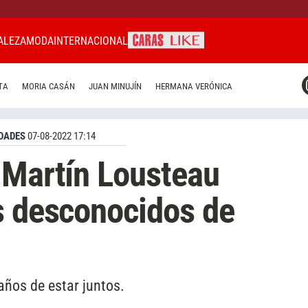
ALEZA
MODA
INTERNACIONAL
CARAS MIAMI
TA
MORIA CASÁN
JUAN MINUJÍN
HERMANA VERÓNICA
CARAS BRASIL
CARAS URUGUAY
DADES
07-08-2022 17:14
 Martín Lousteau
s desconocidos de
años de estar juntos.