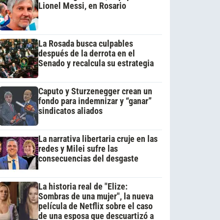
Lionel Messi, en Rosario
La Rosada busca culpables
después de la derrota en el
Senado y recalcula su estrategia
Caputo y Sturzenegger crean un
fondo para indemnizar y “ganar”
sindicatos aliados
La narrativa libertaria cruje en las
redes y Milei sufre las
consecuencias del desgaste
La historia real de "Elize:
Sombras de una mujer", la nueva
película de Netflix sobre el caso
de una esposa que descuartizó a