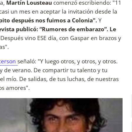
ja,
Martín Lousteau
comenzó escribiendo: "11
casi un mes en aceptar la invitación desde la
ito después nos fuimos a Colonia".
Y
evista publicó: “Rumores de embarazo”. Le
Después vino ESE día, con Gaspar en brazos y
as".
eterson
señaló: "Y luego otros, y otros, y otros.
y de verano. De compartir tu talento y tu
 mío. De salidas, de tus luchas, de nuestras
ros amores".