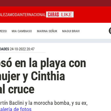
ALEZA
MODA
INTERNACIONAL
CARAS MIAMI
MESSI
MIA CAMBIASO
MARINA SEÑUK
MAGUI BRAVI
CARAS BRASIL
CARAS URUGUAY
DADES
24-10-2022 20:47
só en la playa con
ujer y Cinthia
al cruce
rtín Baclini y la morocha bomba, y su ex,
alería de fotos