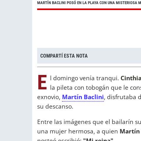
MARTÍN BACLINI POSÓ EN LA PLAYA CON UNA MISTERIOSA M
COMPARTÍ ESTA NOTA
E
l domingo venía tranqui.
Cinthi
la pileta con tobogán que le con
exnovio,
Martín Baclini
, disfrutaba 
su descanso.
Entre las imágenes que el bailarín s
una mujer hermosa, a quien
Martín 
posteó escribió:
"Mi reina"
.