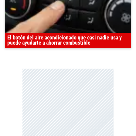
El botón del aire acondicionado que casi nadie usa y
puede ayudarte a ahorrar combustible