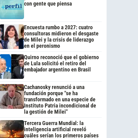
con gente que piensa
Encuesta rumbo a 2027: cuatro
consultoras midieron el desgaste
de Milei y la crisis de liderazgo
en el peronismo
Quirno reconoció que el gobierno
de Lula solicitó el retiro del
embajador argentino en Brasil
Cachanosky renunció a una
fundación porque "se ha
transformado en una especie de
Instituto Patria incondicional de
la gestión de Milei"
Tercera Guerra Mundial: la
inteligencia artificial reveló
cuáles serían los primeros países