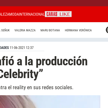
ALEZA
MODA
INTERNACIONAL
CARAS MIAMI
 SEÑUK
VALERIA MAZZA
MARU BOTANA
HERMANA VERÓNICA
CARAS BRASIL
CARAS URUGUAY
DADES
11-06-2021 12:37
fió a la producción
elebrity”
tra el reality en sus redes sociales.