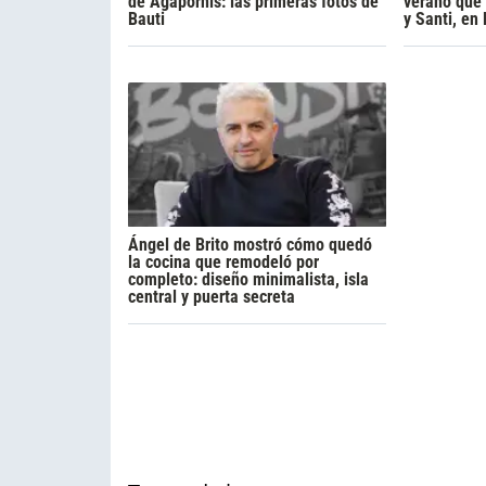
de Agapornis: las primeras fotos de
verano que 
Bauti
y Santi, en
Ángel de Brito mostró cómo quedó
la cocina que remodeló por
completo: diseño minimalista, isla
central y puerta secreta