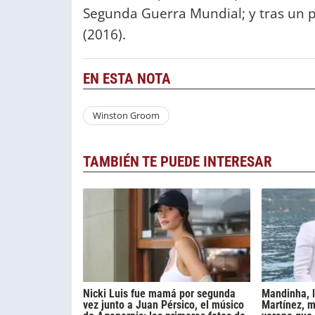
Segunda Guerra Mundial; y tras un p
(2016).
EN ESTA NOTA
Winston Groom
TAMBIÉN TE PUEDE INTERESAR
Nicki Luis fue mamá por segunda
Mandinha, 
vez junto a Juan Pérsico, el músico
Martínez, m