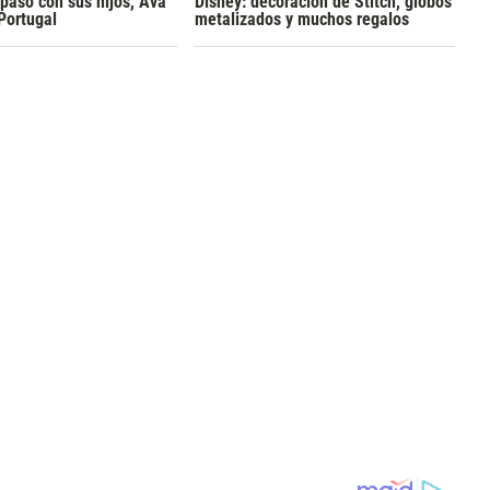
pasó con sus hijos, Ava
Disney: decoración de Stitch, globos
 Portugal
metalizados y muchos regalos