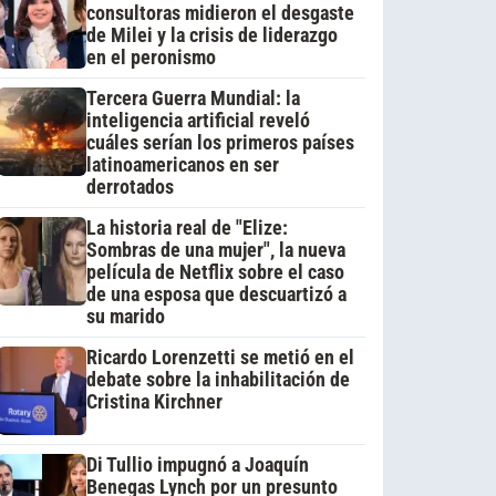
consultoras midieron el desgaste
de Milei y la crisis de liderazgo
en el peronismo
Tercera Guerra Mundial: la
inteligencia artificial reveló
cuáles serían los primeros países
latinoamericanos en ser
derrotados
La historia real de "Elize:
Sombras de una mujer", la nueva
película de Netflix sobre el caso
de una esposa que descuartizó a
su marido
Ricardo Lorenzetti se metió en el
debate sobre la inhabilitación de
Cristina Kirchner
Di Tullio impugnó a Joaquín
Benegas Lynch por un presunto