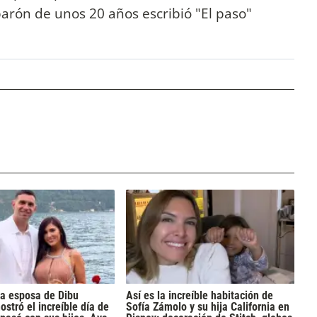
arón de unos 20 años escribió "El paso"
la esposa de Dibu
Así es la increíble habitación de
ostró el increíble día de
Sofía Zámolo y su hija California en