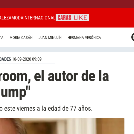
ALEZA
MODA
INTERNACIONAL
CARAS MIAMI
TA
MORIA CASÁN
JUAN MINUJÍN
HERMANA VERÓNICA
CARAS BRASIL
CARAS URUGUAY
DADES
18-09-2020 09:09
oom, el autor de la
Gump"
o este viernes a la edad de 77 años.