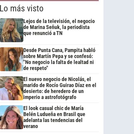
Lo más visto
Lejos de la televisión, el negocio
de Marina Señuk, la periodista
que renunció a TN
Desde Punta Cana, Pampita habló
sobre Martín Pepa y se confesó:
"No negocio la falta de lealtad ni
de respeto"
El nuevo negocio de Nicolás, el
marido de Rocío Guirao Díaz en el
desierto: de heredero de un
imperio a astrofotógrafo
El look casual chic de María
Belén Ludueña en Brasil que
adelanta las tendencias del
verano