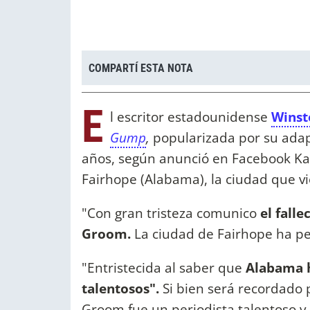
COMPARTÍ ESTA NOTA
E
l escritor estadounidense
Wins
Gump
,
popularizada por su adapta
años, según anunció en Facebook Kari
Fairhope (Alabama), la ciudad que vi
"Con gran tristeza comunico
el fall
Groom.
La ciudad de Fairhope ha per
"Entristecida al saber que
Alabama h
talentosos".
Si bien será recordado 
Groom fue un periodista talentoso y 