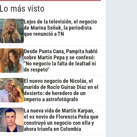
Lo más visto
Lejos de la televisión, el negocio
de Marina Señuk, la periodista
que renunció a TN
Desde Punta Cana, Pampita habló
sobre Martín Pepa y se confesó:
"No negocio la falta de lealtad ni
de respeto"
El nuevo negocio de Nicolás, el
marido de Rocío Guirao Díaz en el
desierto: de heredero de un
imperio a astrofotógrafo
La nueva vida de Martín Karpan,
el ex novio de Florencia Peña que
construyó un negocio con ella y
ahora triunfa en Colombia