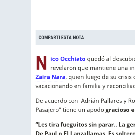
COMPARTÍ ESTA NOTA
N
ico Occhiato
quedó al descubi
revelaron que mantiene una int
Zaira Nara
, quien luego de su crisi
vacacionando en familia y reconcilia
De acuerdo con Adrián Pallares y Rod
Pasajero" tiene un apodo
gracioso e
“Les tira fueguitos sin parar.. La g
De Paul o El Lanzallamas. Es solter