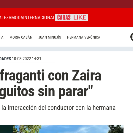
ALEZA
MODA
INTERNACIONAL
CARAS MIAMI
TA
MORIA CASÁN
JUAN MINUJÍN
HERMANA VERÓNICA
CARAS BRASIL
CARAS URUGUAY
DADES
10-08-2022 14:31
fraganti con Zaira
eguitos sin parar"
 la interacción del conductor con la hermana