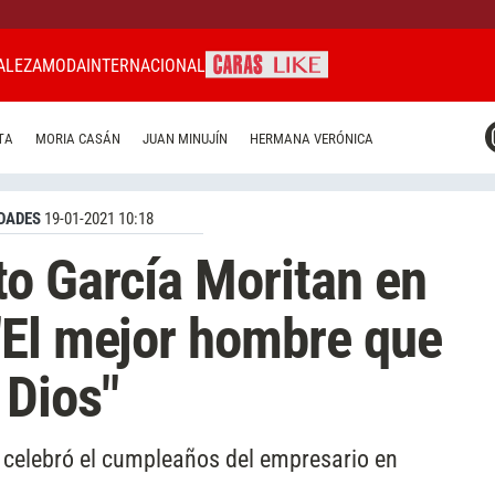
ALEZA
MODA
INTERNACIONAL
CARAS MIAMI
TA
MORIA CASÁN
JUAN MINUJÍN
HERMANA VERÓNICA
CARAS BRASIL
CARAS URUGUAY
DADES
19-01-2021 10:18
o García Moritan en
"El mejor hombre que
Dios"
, celebró el cumpleaños del empresario en