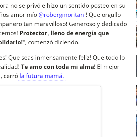
tora no se privó e hizo un sentido posteo en su
ños amor mío
@robergmoritan
! Que orgullo
mpañero tan maravilloso! Generoso y dedicado
ocemos!
Protector, lleno de energía que
olidario!
", comenzó diciendo.
res! Que seas inmensamente feliz! Que todo lo
ealidad!
Te amo con toda mi alma
! El mejor
 cerró
la futura mamá.