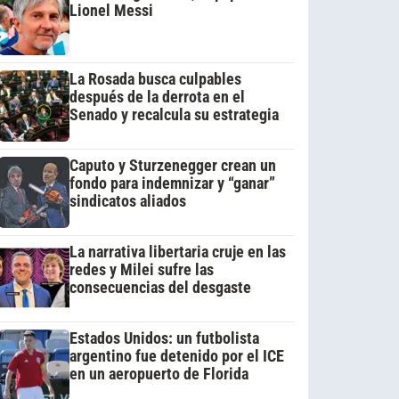
Lionel Messi
La Rosada busca culpables
después de la derrota en el
Senado y recalcula su estrategia
Caputo y Sturzenegger crean un
fondo para indemnizar y “ganar”
sindicatos aliados
La narrativa libertaria cruje en las
redes y Milei sufre las
consecuencias del desgaste
Estados Unidos: un futbolista
argentino fue detenido por el ICE
en un aeropuerto de Florida