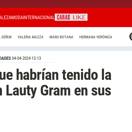
ALEZA
MODA
INTERNACIONAL
CARAS MIAMI
 SEÑUK
VALERIA MAZZA
MARU BOTANA
HERMANA VERÓNICA
CARAS BRASIL
CARAS URUGUAY
DADES
04-04-2024 13:13
ue habrían tenido la
n Lauty Gram en sus