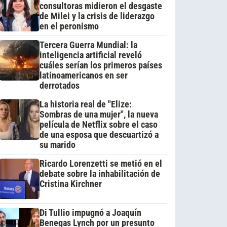
consultoras midieron el desgaste
de Milei y la crisis de liderazgo
en el peronismo
Tercera Guerra Mundial: la
inteligencia artificial reveló
cuáles serían los primeros países
latinoamericanos en ser
derrotados
La historia real de "Elize:
Sombras de una mujer", la nueva
película de Netflix sobre el caso
de una esposa que descuartizó a
su marido
Ricardo Lorenzetti se metió en el
debate sobre la inhabilitación de
Cristina Kirchner
Di Tullio impugnó a Joaquín
Benegas Lynch por un presunto