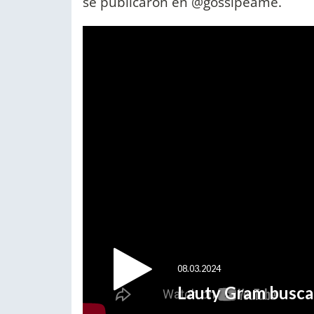
se publicaron en @gossipeame.