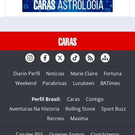
Diario Perfil
Noticias
Marie Claire
Fortuna
Weekend
Parabrisas
Lunateen
BATimes
Perfil Brasil:
Caras
Contigo
Aventuras Na Historia
Rolling Stone
Sport Buzz
Recreio
Maxima
Canales RSS
Quienes Somos
Contáctenos