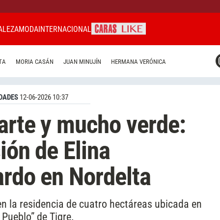
ALEZA
MODA
INTERNACIONAL
CARAS MIAMI
TA
MORIA CASÁN
JUAN MINUJÍN
HERMANA VERÓNICA
CARAS BRASIL
CARAS URUGUAY
DADES
12-06-2026 10:37
 arte y mucho verde:
ión de Elina
ardo en Nordelta
 en la residencia de cuatro hectáreas ubicada en
 Pueblo” de Tigre.