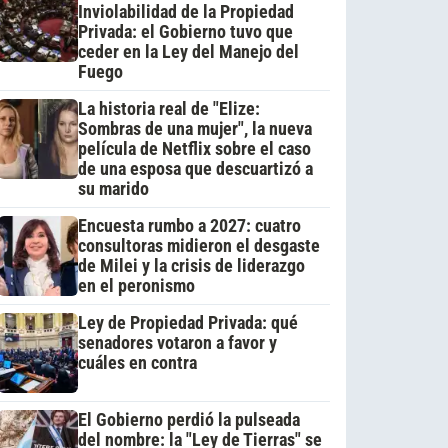
Inviolabilidad de la Propiedad
Privada: el Gobierno tuvo que
ceder en la Ley del Manejo del
Fuego
La historia real de "Elize:
Sombras de una mujer", la nueva
película de Netflix sobre el caso
de una esposa que descuartizó a
su marido
Encuesta rumbo a 2027: cuatro
consultoras midieron el desgaste
de Milei y la crisis de liderazgo
en el peronismo
Ley de Propiedad Privada: qué
senadores votaron a favor y
cuáles en contra
El Gobierno perdió la pulseada
del nombre: la "Ley de Tierras" se