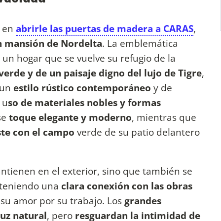
n en
abrirle las puertas de madera a CARAS
,
n mansión de Nordelta
. La emblemática
un hogar que se vuelve su refugio de la
erde y de un paisaje digno del lujo de Tigre
,
 un
estilo
rústico contemporáneo
y de
l u
so de materiales nobles y formas
se
toque elegante y moderno
, mientras que
ste con el campo
verde de su patio delantero
ntienen en el exterior, sino que también se
nteniendo una
clara conexión con las obras
su amor por su trabajo. Los
grandes
luz natural
, pero
resguardan la intimidad de