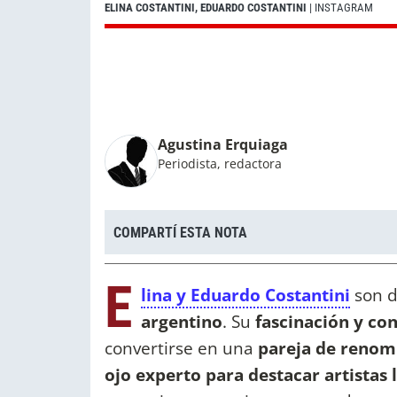
ELINA COSTANTINI, EDUARDO COSTANTINI
| INSTAGRAM
Agustina Erquiaga
Periodista, redactora
COMPARTÍ ESTA NOTA
E
lina y Eduardo Costantini
son d
argentino
. Su
fascinación y co
convertirse en una
pareja de renomb
ojo experto para destacar artistas 