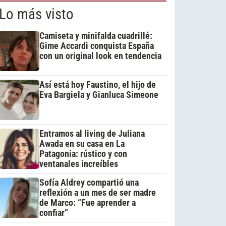
Lo más visto
Camiseta y minifalda cuadrillé:
Gime Accardi conquista España
con un original look en tendencia
Así está hoy Faustino, el hijo de
Eva Bargiela y Gianluca Simeone
Entramos al living de Juliana
Awada en su casa en La
Patagonia: rústico y con
ventanales increíbles
Sofía Aldrey compartió una
reflexión a un mes de ser madre
de Marco: “Fue aprender a
confiar”