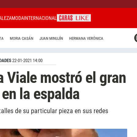
ALEZA
MODA
INTERNACIONAL
CARAS MIAMI
TA
MORIA CASÁN
JUAN MINUJÍN
HERMANA VERÓNICA
CARAS BRASIL
CARAS URUGUAY
DADES
22-01-2021 14:00
 Viale mostró el gran
 en la espalda
alles de su particular pieza en sus redes