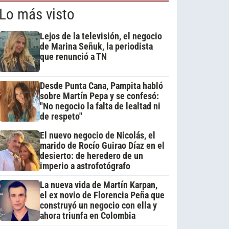
Lo más visto
Lejos de la televisión, el negocio
de Marina Señuk, la periodista
que renunció a TN
Desde Punta Cana, Pampita habló
sobre Martín Pepa y se confesó:
"No negocio la falta de lealtad ni
de respeto"
El nuevo negocio de Nicolás, el
marido de Rocío Guirao Díaz en el
desierto: de heredero de un
imperio a astrofotógrafo
La nueva vida de Martín Karpan,
el ex novio de Florencia Peña que
construyó un negocio con ella y
ahora triunfa en Colombia