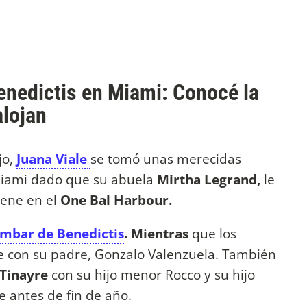
enedictis en Miami: Conocé la
alojan
jo,
Juana Viale
se tomó unas merecidas
 Miami dado que su abuela
Mirtha Legrand,
le
iene en el
One Bal Harbour.
mbar de Benedictis
. Mientras
que los
hile con su padre, Gonzalo Valenzuela. También
Tinayre
con su hijo menor Rocco y su hijo
e antes de fin de año.