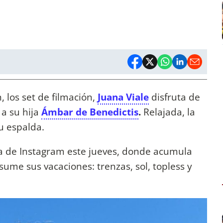
n, los set de filmación,
Juana Viale
disfruta de
a su hija
Ámbar de Benedictis
.
Relajada, la
u espalda.
ta de Instagram este jueves, donde acumula
sume sus vacaciones: trenzas, sol, topless y