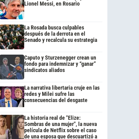
Lionel Messi, en Rosario
La Rosada busca culpables
después de la derrota en el
Senado y recalcula su estrategia
Caputo y Sturzenegger crean un
fondo para indemnizar y “ganar”
sindicatos aliados
La narrativa libertaria cruje en las
redes y Milei sufre las
consecuencias del desgaste
La historia real de "Elize:
Sombras de una mujer", la nueva
película de Netflix sobre el caso
de una esposa que descuartizó a