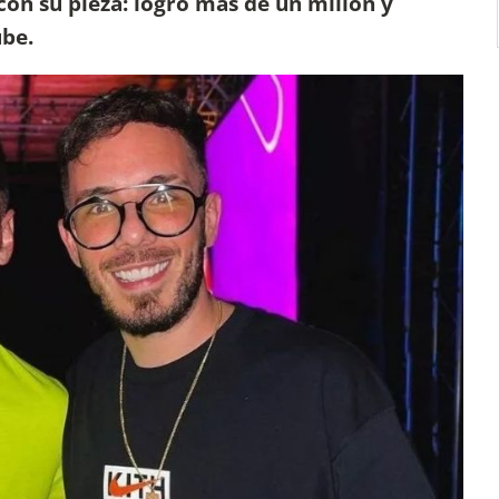
 con su pieza: logró más de un millón y
be.