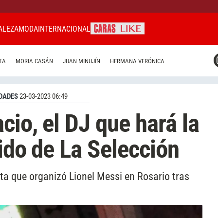
ALEZA
MODA
INTERNACIONAL
CARAS MIAMI
TA
MORIA CASÁN
JUAN MINUJÍN
HERMANA VERÓNICA
CARAS BRASIL
CARAS URUGUAY
DADES
23-03-2023 06:49
cio, el DJ que hará la
ido de La Selección
sta que organizó Lionel Messi en Rosario tras