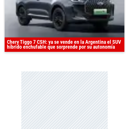
Chery Tiggo 7 CSH: ya se vende en la Argentina el SUV
híbrido enchufable que sorprende por su autonomía