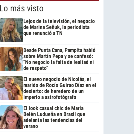
Lo más visto
Lejos de la televisión, el negocio
de Marina Señuk, la periodista
que renunció a TN
Desde Punta Cana, Pampita habló
sobre Martín Pepa y se confesó:
"No negocio la falta de lealtad ni
de respeto"
El nuevo negocio de Nicolás, el
marido de Rocío Guirao Díaz en el
desierto: de heredero de un
imperio a astrofotógrafo
El look casual chic de María
Belén Ludueña en Brasil que
adelanta las tendencias del
verano