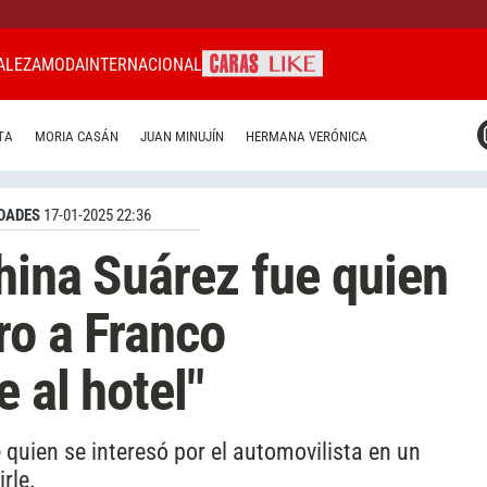
ALEZA
MODA
INTERNACIONAL
CARAS MIAMI
TA
MORIA CASÁN
JUAN MINUJÍN
HERMANA VERÓNICA
CARAS BRASIL
CARAS URUGUAY
DADES
17-01-2025 22:36
hina Suárez fue quien
ro a Franco
e al hotel"
 quien se interesó por el automovilista en un
irle.