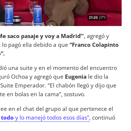
Me saco pasaje y voy a Madrid’
”, agregó y
 lo pagó ella debido a que
“Franco Colapinto
”.
, pidió una suite y en el momento del encuentro
eguró Ochoa y agregó que
Eugenia
le dio la
a Suite Emperador. “El chabón llegó y dijo que
e en bolas en la cama”, sostuvo.
lee en el chat del grupo al que pertenece el
 todo
y lo manejó todos esos días”
, continuó