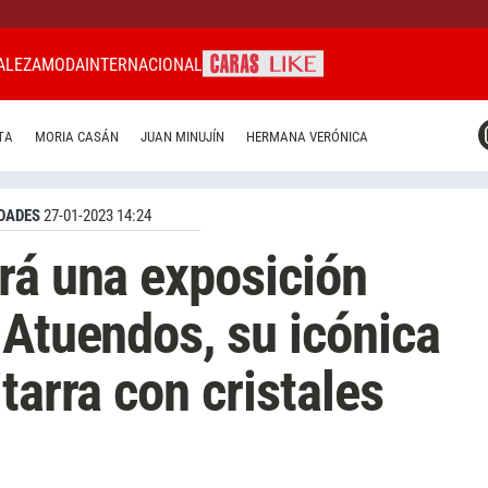
ALEZA
MODA
INTERNACIONAL
CARAS MIAMI
TA
MORIA CASÁN
JUAN MINUJÍN
HERMANA VERÓNICA
CARAS BRASIL
CARAS URUGUAY
DADES
27-01-2023 14:24
rá una exposición
 Atuendos, su icónica
tarra con cristales