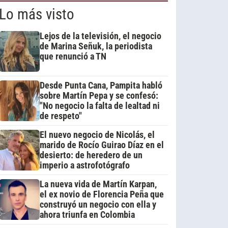
Lo más visto
Lejos de la televisión, el negocio
de Marina Señuk, la periodista
que renunció a TN
Desde Punta Cana, Pampita habló
sobre Martín Pepa y se confesó:
"No negocio la falta de lealtad ni
de respeto"
El nuevo negocio de Nicolás, el
marido de Rocío Guirao Díaz en el
desierto: de heredero de un
imperio a astrofotógrafo
La nueva vida de Martín Karpan,
el ex novio de Florencia Peña que
construyó un negocio con ella y
ahora triunfa en Colombia