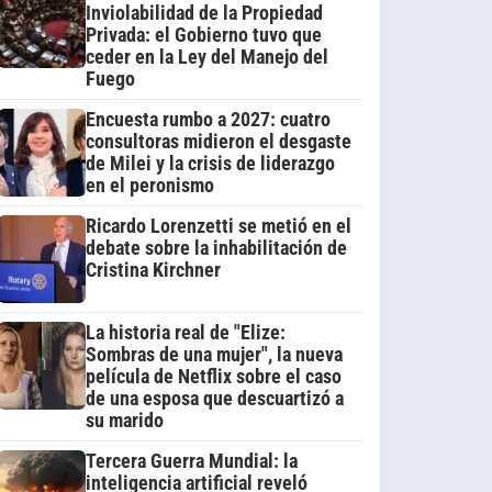
Inviolabilidad de la Propiedad
Privada: el Gobierno tuvo que
ceder en la Ley del Manejo del
Fuego
Encuesta rumbo a 2027: cuatro
consultoras midieron el desgaste
de Milei y la crisis de liderazgo
en el peronismo
Ricardo Lorenzetti se metió en el
debate sobre la inhabilitación de
Cristina Kirchner
La historia real de "Elize:
Sombras de una mujer", la nueva
película de Netflix sobre el caso
de una esposa que descuartizó a
su marido
Tercera Guerra Mundial: la
inteligencia artificial reveló