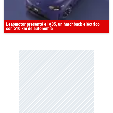
Leapmotor presentó el A05, un hatchback eléctrico
con 510 km de autonomía