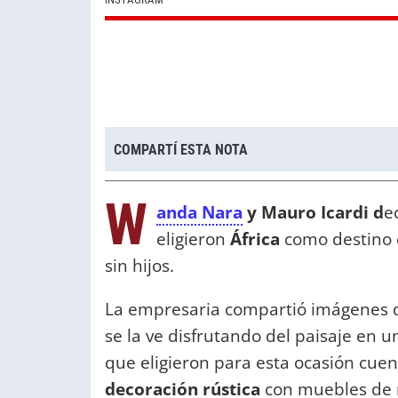
COMPARTÍ ESTA NOTA
W
anda Nara
y Mauro Icardi d
e
eligieron
África
como destino e
sin hijos.
La empresaria compartió imágenes d
se la ve disfrutando del paisaje en u
que eligieron para esta ocasión cue
decoración rústica
con muebles de 