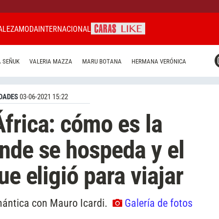
ALEZA
MODA
INTERNACIONAL
CARAS MIAMI
 SEÑUK
VALERIA MAZZA
MARU BOTANA
HERMANA VERÓNICA
CARAS BRASIL
CARAS URUGUAY
DADES
03-06-2021 15:22
frica: cómo es la
nde se hospeda y el
ue eligió para viajar
ántica con Mauro Icardi.
Galería de fotos