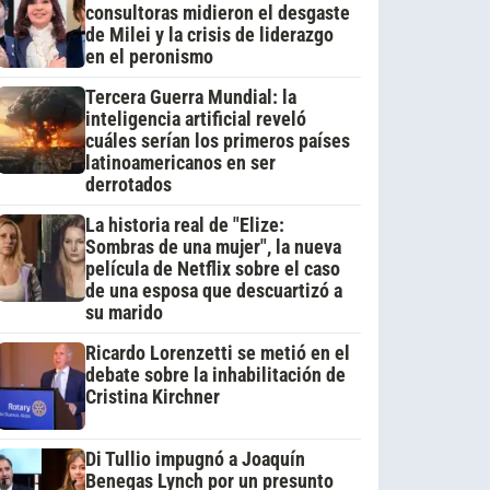
consultoras midieron el desgaste
de Milei y la crisis de liderazgo
en el peronismo
Tercera Guerra Mundial: la
inteligencia artificial reveló
cuáles serían los primeros países
latinoamericanos en ser
derrotados
La historia real de "Elize:
Sombras de una mujer", la nueva
película de Netflix sobre el caso
de una esposa que descuartizó a
su marido
Ricardo Lorenzetti se metió en el
debate sobre la inhabilitación de
Cristina Kirchner
Di Tullio impugnó a Joaquín
Benegas Lynch por un presunto