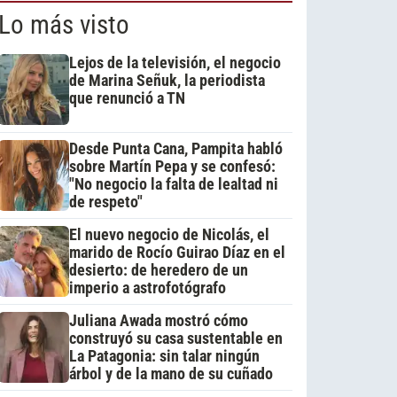
Lo más visto
Lejos de la televisión, el negocio
de Marina Señuk, la periodista
que renunció a TN
Desde Punta Cana, Pampita habló
sobre Martín Pepa y se confesó:
"No negocio la falta de lealtad ni
de respeto"
El nuevo negocio de Nicolás, el
marido de Rocío Guirao Díaz en el
desierto: de heredero de un
imperio a astrofotógrafo
Juliana Awada mostró cómo
construyó su casa sustentable en
La Patagonia: sin talar ningún
árbol y de la mano de su cuñado