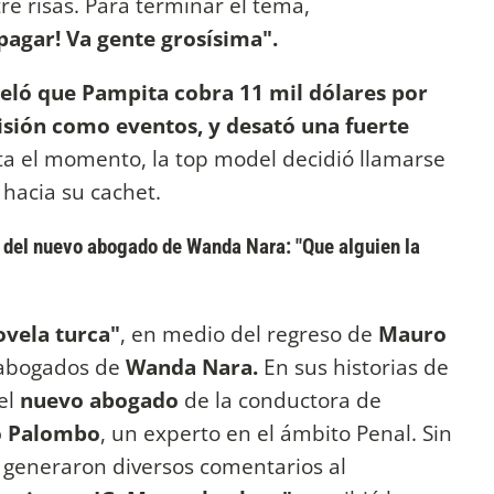
e risas. Para terminar el tema,
a pagar! Va gente grosísima".
eló que Pampita cobra 11 mil dólares por
visión como eventos, y desató una fuerte
a el momento, la top model decidió llamarse
s hacia su cachet.
es del nuevo abogado de Wanda Nara: "Que alguien la
ovela turca"
, en medio del regreso de
Mauro
 abogados de
Wanda Nara.
En sus historias de
del
nuevo abogado
de la conductora de
o Palombo
, un experto en el ámbito Penal. Sin
 generaron diversos comentarios al