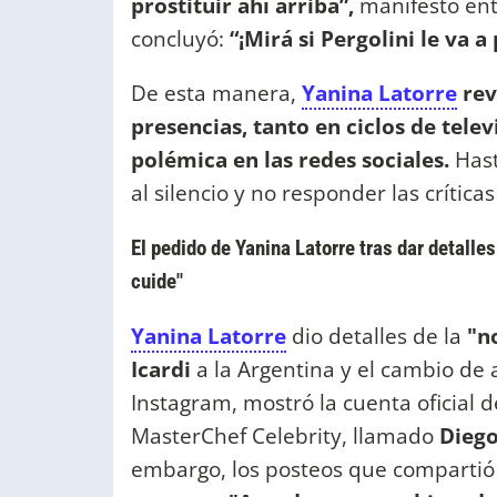
prostituir ahí arriba”,
manifestó entr
concluyó:
“¡Mirá si Pergolini le va 
De esta manera,
Yanina Latorre
rev
presencias, tanto en ciclos de tele
polémica en las redes sociales.
Hast
al silencio y no responder las crítica
El pedido de Yanina Latorre tras dar detall
cuide"
Yanina Latorre
dio detalles de la
"n
Icardi
a la Argentina y el cambio de
Instagram, mostró la cuenta oficial 
MasterChef Celebrity, llamado
Dieg
embargo, los posteos que compartió