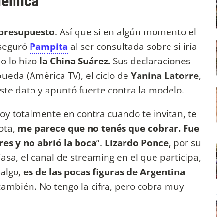
olémica
 presupuesto
. Así que si en algún momento el
aseguró
Pampita
al ser consultada sobre si iría
o lo hizo
la China Suárez.
Sus declaraciones
ueda (América TV), el ciclo de
Yanina Latorre
,
ste dato y apuntó fuerte contra la modelo.
toy totalmente en contra cuando te invitan, te
ota,
me parece que no tenés que cobrar. Fue
res y no abrió la boca
”.
Lizardo Ponce,
por su
Casa, el canal de streaming en el que participa,
 algo,
es de las pocas figuras de Argentina
también. No tengo la cifra, pero cobra muy