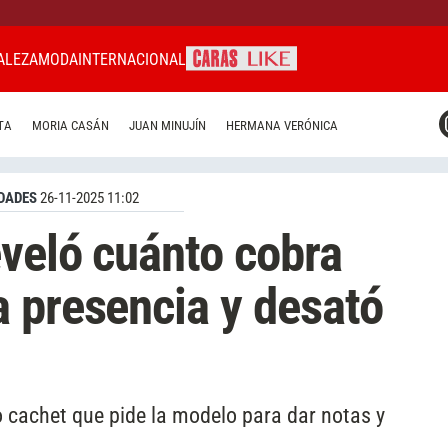
ALEZA
MODA
INTERNACIONAL
CARAS MIAMI
TA
MORIA CASÁN
JUAN MINUJÍN
HERMANA VERÓNICA
CARAS BRASIL
CARAS URUGUAY
DADES
26-11-2025 11:02
eveló cuánto cobra
 presencia y desató
o cachet que pide la modelo para dar notas y