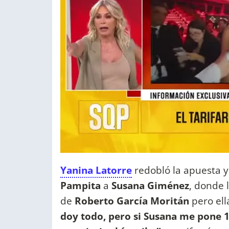
Yanina Latorre
redobló la apuesta y
Pampita
a
Susana Giménez
, donde 
de
Roberto García Moritán
pero ell
doy todo, pero si Susana me pone 11