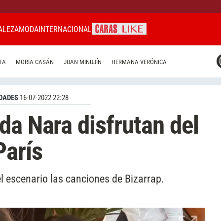
ALEZA
MODA
INTERNACIONAL
CARAS MIAMI
TA
MORIA CASÁN
JUAN MINUJÍN
HERMANA VERÓNICA
CARAS BRASIL
CARAS URUGUAY
DADES
16-07-2022 22:28
da Nara disfrutan del
París
l escenario las canciones de Bizarrap.