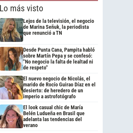
Lo más visto
Lejos de la televisión, el negocio
de Marina Señuk, la periodista
que renunció a TN
Desde Punta Cana, Pampita habló
sobre Martín Pepa y se confesó:
"No negocio la falta de lealtad ni
de respeto"
El nuevo negocio de Nicolás, el
marido de Rocío Guirao Díaz en el
desierto: de heredero de un
imperio a astrofotógrafo
El look casual chic de María
Belén Ludueña en Brasil que
adelanta las tendencias del
verano