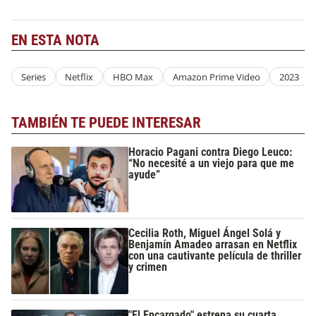
EN ESTA NOTA
Series
Netflix
HBO Max
Amazon Prime Video
2023
TAMBIÉN TE PUEDE INTERESAR
Horacio Pagani contra Diego Leuco:
“No necesité a un viejo para que me
ayude”
Cecilia Roth, Miguel Ángel Solá y
Benjamín Amadeo arrasan en Netflix
con una cautivante película de thriller
y crimen
"El Encargado" estrena su cuarta