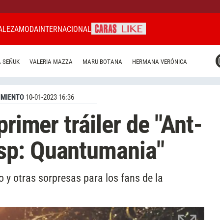
ALEZA
MODA
INTERNACIONAL
CARAS MIAMI
 SEÑUK
VALERIA MAZZA
MARU BOTANA
HERMANA VERÓNICA
CARAS BRASIL
CARAS URUGUAY
IMIENTO
10-01-2023 16:36
primer tráiler de "Ant-
sp: Quantumania"
o y otras sorpresas para los fans de la