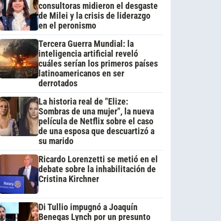
consultoras midieron el desgaste
de Milei y la crisis de liderazgo
en el peronismo
Tercera Guerra Mundial: la
inteligencia artificial reveló
cuáles serían los primeros países
latinoamericanos en ser
derrotados
La historia real de "Elize:
Sombras de una mujer", la nueva
película de Netflix sobre el caso
de una esposa que descuartizó a
su marido
Ricardo Lorenzetti se metió en el
debate sobre la inhabilitación de
Cristina Kirchner
Di Tullio impugnó a Joaquín
Benegas Lynch por un presunto