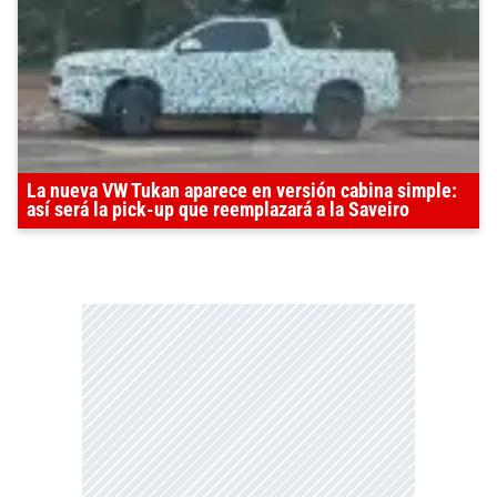
La nueva VW Tukan aparece en versión cabina simple:
así será la pick-up que reemplazará a la Saveiro