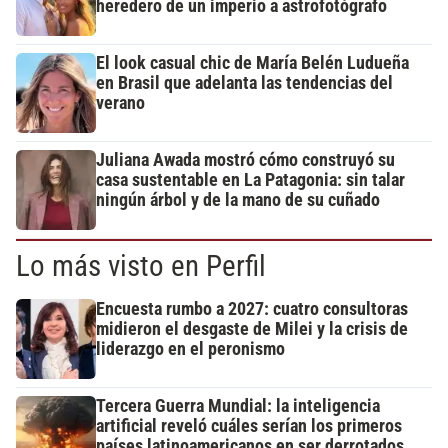
heredero de un imperio a astrofotógrafo
El look casual chic de María Belén Ludueña
en Brasil que adelanta las tendencias del
verano
Juliana Awada mostró cómo construyó su
casa sustentable en La Patagonia: sin talar
ningún árbol y de la mano de su cuñado
Lo más visto en Perfil
Encuesta rumbo a 2027: cuatro consultoras
midieron el desgaste de Milei y la crisis de
liderazgo en el peronismo
Tercera Guerra Mundial: la inteligencia
artificial reveló cuáles serían los primeros
países latinoamericanos en ser derrotados