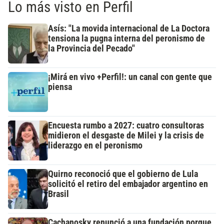
Lo más visto en Perfil
Asís: "La movida internacional de La Doctora
tensiona la pugna interna del peronismo de
la Provincia del Pecado"
¡Mirá en vivo +Perfil!: un canal con gente que
piensa
Encuesta rumbo a 2027: cuatro consultoras
midieron el desgaste de Milei y la crisis de
liderazgo en el peronismo
Quirno reconoció que el gobierno de Lula
solicitó el retiro del embajador argentino en
Brasil
Cachanosky renunció a una fundación porque