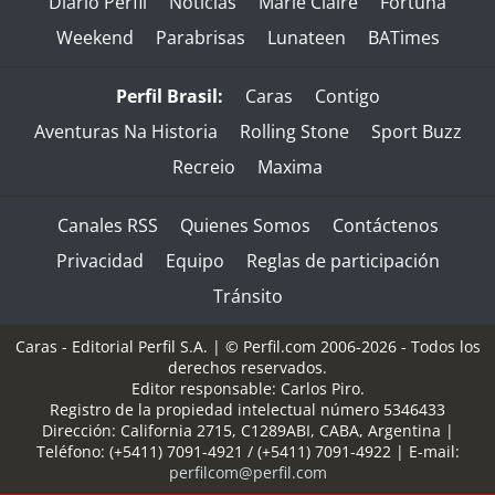
Diario Perfil
Noticias
Marie Claire
Fortuna
Weekend
Parabrisas
Lunateen
BATimes
Perfil Brasil:
Caras
Contigo
Aventuras Na Historia
Rolling Stone
Sport Buzz
Recreio
Maxima
Canales RSS
Quienes Somos
Contáctenos
Privacidad
Equipo
Reglas de participación
Tránsito
Caras - Editorial Perfil S.A.
| © Perfil.com 2006-2026 - Todos los
derechos reservados.
Editor responsable: Carlos Piro.
Registro de la propiedad intelectual número 5346433
Dirección:
California 2715
,
C1289ABI
,
CABA, Argentina
|
Teléfono:
(+5411) 7091-4921
/
(+5411) 7091-4922
| E-mail:
perfilcom@perfil.com