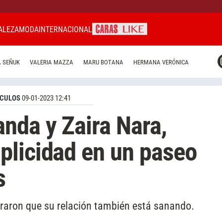
ALEZA
MODA
INTERNACIONAL
CARAS MIAMI
 SEÑUK
VALERIA MAZZA
MARU BOTANA
HERMANA VERÓNICA
CARAS BRASIL
CARAS URUGUAY
CULOS
09-01-2023 12:41
nda y Zaira Nara,
plicidad en un paseo
s
aron que su relación también está sanando.