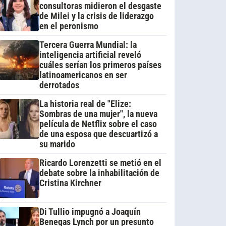
consultoras midieron el desgaste
de Milei y la crisis de liderazgo
en el peronismo
Tercera Guerra Mundial: la
inteligencia artificial reveló
cuáles serían los primeros países
latinoamericanos en ser
derrotados
La historia real de "Elize:
Sombras de una mujer", la nueva
película de Netflix sobre el caso
de una esposa que descuartizó a
su marido
Ricardo Lorenzetti se metió en el
debate sobre la inhabilitación de
Cristina Kirchner
Di Tullio impugnó a Joaquín
Benegas Lynch por un presunto