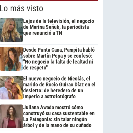
Lo más visto
Lejos de la televisión, el negocio
de Marina Señuk, la periodista
que renunció a TN
Desde Punta Cana, Pampita habló
sobre Martín Pepa y se confesó:
"No negocio la falta de lealtad ni
de respeto"
El nuevo negocio de Nicolás, el
marido de Rocío Guirao Díaz en el
desierto: de heredero de un
imperio a astrofotógrafo
Juliana Awada mostró cómo
construyó su casa sustentable en
La Patagonia: sin talar ningún
árbol y de la mano de su cuñado