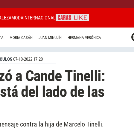
ALEZA
MODA
INTERNACIONAL
CARAS MIAMI
TA
MORIA CASÁN
JUAN MINUJÍN
HERMANA VERÓNICA
CARAS BRASIL
CARAS URUGUAY
CULOS
07-10-2022 17:20
ó a Cande Tinelli:
stá del lado de las
nsaje contra la hija de Marcelo Tinelli.