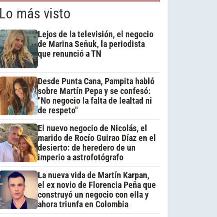
Lo más visto
Lejos de la televisión, el negocio
de Marina Señuk, la periodista
que renunció a TN
Desde Punta Cana, Pampita habló
sobre Martín Pepa y se confesó:
"No negocio la falta de lealtad ni
de respeto"
El nuevo negocio de Nicolás, el
marido de Rocío Guirao Díaz en el
desierto: de heredero de un
imperio a astrofotógrafo
La nueva vida de Martín Karpan,
el ex novio de Florencia Peña que
construyó un negocio con ella y
ahora triunfa en Colombia