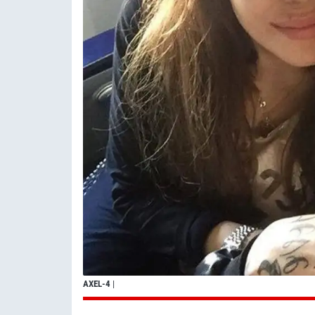
AXEL-4
|