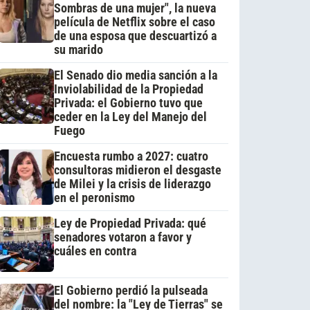
Sombras de una mujer", la nueva
película de Netflix sobre el caso
de una esposa que descuartizó a
su marido
El Senado dio media sanción a la
Inviolabilidad de la Propiedad
Privada: el Gobierno tuvo que
ceder en la Ley del Manejo del
Fuego
Encuesta rumbo a 2027: cuatro
consultoras midieron el desgaste
de Milei y la crisis de liderazgo
en el peronismo
Ley de Propiedad Privada: qué
senadores votaron a favor y
cuáles en contra
El Gobierno perdió la pulseada
del nombre: la "Ley de Tierras" se