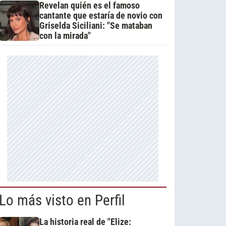
Revelan quién es el famoso
cantante que estaría de novio con
Griselda Siciliani: "Se mataban
con la mirada"
Lo más visto en Perfil
La historia real de "Elize: