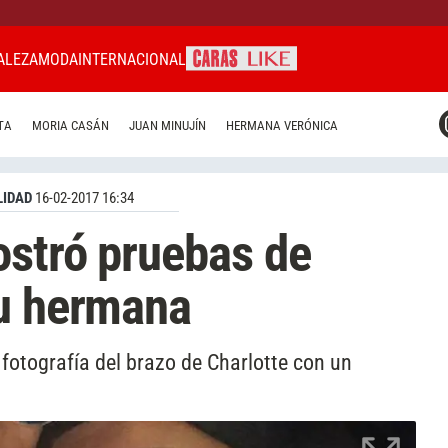
ALEZA
MODA
INTERNACIONAL
CARAS MIAMI
TA
MORIA CASÁN
JUAN MINUJÍN
HERMANA VERÓNICA
CARAS BRASIL
CARAS URUGUAY
IDAD
16-02-2017 16:34
ostró pruebas de
su hermana
fotografía del brazo de Charlotte con un