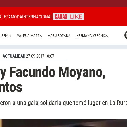
ALEZA
MODA
INTERNACIONAL
CARAS MIAMI
 SEÑUK
VALERIA MAZZA
MARU BOTANA
HERMANA VERÓNICA
CARAS BRASIL
CARAS URUGUAY
ACTUALIDAD
27-09-2017 10:07
y Facundo Moyano,
ntos
tieron a una gala solidaria que tomó lugar en La Rura