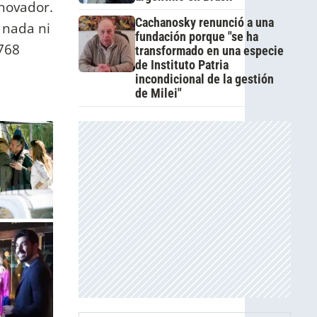
enovador.
Cachanosky renunció a una
 nada ni
fundación porque "se ha
 768
transformado en una especie
de Instituto Patria
incondicional de la gestión
de Milei"