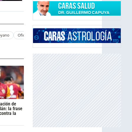
yano
Oficializacion
cación de
án: la frase
contra la