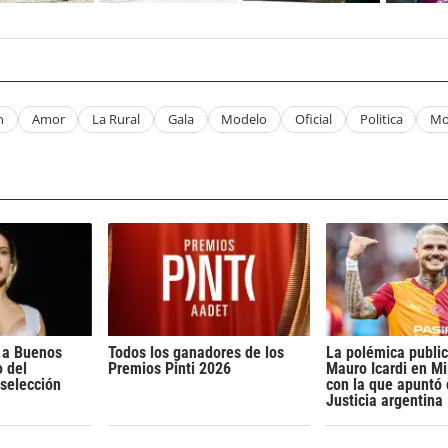
n
Amor
La Rural
Gala
Modelo
Oficial
Politica
Mo
a a Buenos
Todos los ganadores de los
La polémica publi
o del
Premios Pinti 2026
Mauro Icardi en Mil
 selección
con la que apuntó 
Justicia argentina