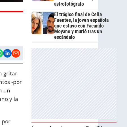
astrofotógrafo
El trágico final de Celia
Fuentes, la joven española
que estuvo con Facundo
Moyano y murió tras un
escándalo
 gritar
ntos -por
n un
no y la
o por