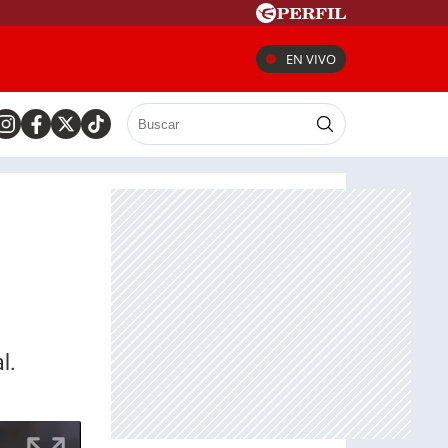
EN VIVO
l.