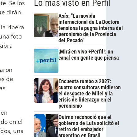
Lo más visto en Perfil
te. Se los
e dirán.
Asís: "La movida
internacional de La Doctora
la ribera
tensiona la pugna interna del
peronismo de la Provincia
una foto
del Pecado"
labra
¡Mirá en vivo +Perfil!: un
canal con gente que piensa
zaron
es de
Encuesta rumbo a 2027:
as
cuatro consultoras midieron
el desgaste de Milei y la
crisis de liderazgo en el
peronismo
ien
Quirno reconoció que el
ado en el
gobierno de Lula solicitó el
retiro del embajador
oídos, una
argentino en Brasil