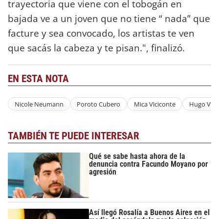
trayectoria que viene con el tobogán en
bajada ve a un joven que no tiene “ nada” que
facture y sea convocado, los artistas te ven
que sacás la cabeza y te pisan.", finalizó.
EN ESTA NOTA
Nicole Neumann
Poroto Cubero
Mica Viciconte
Hugo Vici
TAMBIÉN TE PUEDE INTERESAR
Qué se sabe hasta ahora de la
denuncia contra Facundo Moyano por
agresión
Así llegó Rosalía a Buenos Aires en el