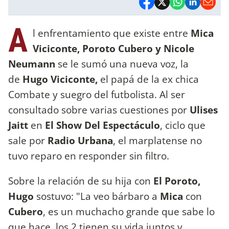
A
l enfrentamiento que existe entre
Mica
Viciconte, Poroto Cubero y Nicole
Neumann
se le sumó una nueva voz, la
de
Hugo Viciconte,
el papá de la ex chica
Combate y suegro del futbolista. Al ser
consultado sobre varias cuestiones por
Ulises
Jaitt
en
El Show Del Espectáculo
, ciclo que
sale por
Radio Urbana
, el marplatense no
tuvo reparo en responder sin filtro.
Sobre la relación de su hija con
El Poroto,
Hugo
sostuvo: "La veo bárbaro a
Mica
con
Cubero
, es un muchacho grande que sabe lo
que hace, los 2 tienen su vida juntos y