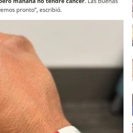
 pero mañana no tendré cáncer
. Las buenas
vemos pronto”, escribió.