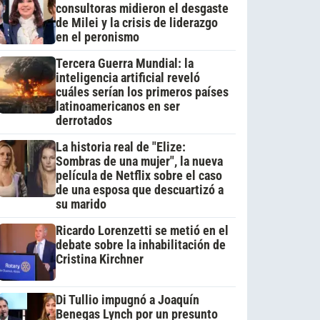
consultoras midieron el desgaste
de Milei y la crisis de liderazgo
en el peronismo
Tercera Guerra Mundial: la
inteligencia artificial reveló
cuáles serían los primeros países
latinoamericanos en ser
derrotados
La historia real de "Elize:
Sombras de una mujer", la nueva
película de Netflix sobre el caso
de una esposa que descuartizó a
su marido
Ricardo Lorenzetti se metió en el
debate sobre la inhabilitación de
Cristina Kirchner
Di Tullio impugnó a Joaquín
Benegas Lynch por un presunto