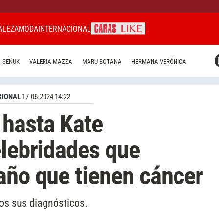
ALEZA
MODA
INTERNACIONAL
CARAS MIAMI
 SEÑUK
VALERIA MAZZA
MARU BOTANA
HERMANA VERÓNICA
CARAS BRASIL
CARAS URUGUAY
CIONAL
17-06-2024 14:22
hasta Kate
elebridades que
año que tienen cáncer
icos sus diagnósticos.