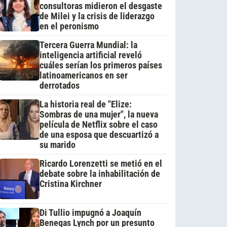
consultoras midieron el desgaste
de Milei y la crisis de liderazgo
en el peronismo
Tercera Guerra Mundial: la
inteligencia artificial reveló
cuáles serían los primeros países
latinoamericanos en ser
derrotados
La historia real de "Elize:
Sombras de una mujer", la nueva
película de Netflix sobre el caso
de una esposa que descuartizó a
su marido
Ricardo Lorenzetti se metió en el
debate sobre la inhabilitación de
Cristina Kirchner
Di Tullio impugnó a Joaquín
Benegas Lynch por un presunto