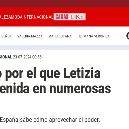
ALEZA
MODA
INTERNACIONAL
CARAS MIAMI
 SEÑUK
VALERIA MAZZA
MARU BOTANA
HERMANA VERÓNICA
CARAS BRASIL
CARAS URUGUAY
CIONAL
23-07-2024 00:56
 por el que Letizia
venida en numerosas
e España sabe cómo aprovechar el poder.