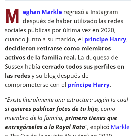
M
eghan Markle
regresó a Instagram
después de haber utilizado las redes
sociales públicas por última vez en 2020,
cuando junto a su marido, el
príncipe Harry
,
decidieron retirarse como miembros
activos de la familia real.
La duquesa de
Sussex había
cerrado todos sus perfiles en
las redes
y su blog después de
comprometerse con el
p
ríncipe Harry
.
“Existe literalmente una estructura según la cual
si quieres publicar fotos de tu hijo
, como
miembro de la familia,
primero tienes que
entregárselas a la Royal Rota
”
, explicó
Markle
a
The Cut
de la revista
New York
en 2020.