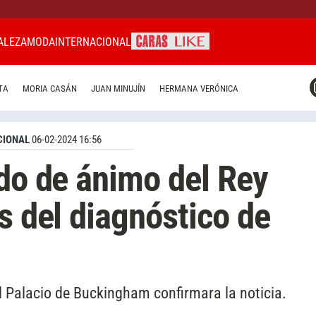
ALEZA
MODA
INTERNACIONAL
CARAS MIAMI
TA
MORIA CASÁN
JUAN MINUJÍN
HERMANA VERÓNICA
CARAS BRASIL
CARAS URUGUAY
CIONAL
06-02-2024 16:56
ado de ánimo del Rey
s del diagnóstico de
l Palacio de Buckingham confirmara la noticia.