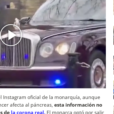
el Instagram oficial de la monarquía, aunque
cer afecta al páncreas,
esta información no
es de
la corona real.
El monarca optó por salir