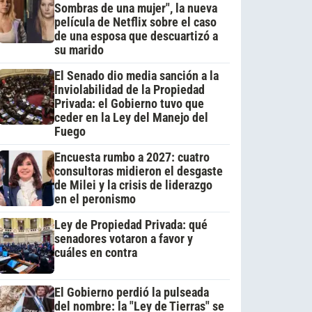
Sombras de una mujer", la nueva
película de Netflix sobre el caso
de una esposa que descuartizó a
su marido
El Senado dio media sanción a la
Inviolabilidad de la Propiedad
Privada: el Gobierno tuvo que
ceder en la Ley del Manejo del
Fuego
Encuesta rumbo a 2027: cuatro
consultoras midieron el desgaste
de Milei y la crisis de liderazgo
en el peronismo
Ley de Propiedad Privada: qué
senadores votaron a favor y
cuáles en contra
El Gobierno perdió la pulseada
del nombre: la "Ley de Tierras" se