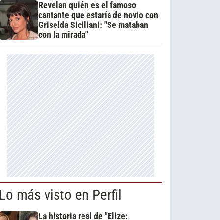
Revelan quién es el famoso
cantante que estaría de novio con
Griselda Siciliani: "Se mataban
con la mirada"
Lo más visto en Perfil
La historia real de "Elize: