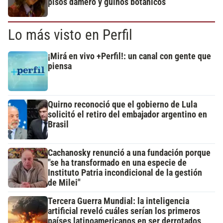
pisos damero y guiños botánicos
Lo más visto en Perfil
¡Mirá en vivo +Perfil!: un canal con gente que
piensa
Quirno reconoció que el gobierno de Lula
solicitó el retiro del embajador argentino en
Brasil
Cachanosky renunció a una fundación porque
"se ha transformado en una especie de
Instituto Patria incondicional de la gestión
de Milei"
Tercera Guerra Mundial: la inteligencia
artificial reveló cuáles serían los primeros
países latinoamericanos en ser derrotados