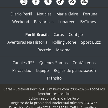
Diario Perfil
Noticias
Marie Claire
Fortuna
Weekend
Parabrisas
Lunateen
BATimes
Perfil Brasil:
Caras
Contigo
Aventuras Na Historia
Rolling Stone
Sport Buzz
Recreio
Maxima
Canales RSS
Quienes Somos
Contáctenos
Privacidad
Equipo
Reglas de participación
Tránsito
Caras - Editorial Perfil S.A.
| © Perfil.com 2006-2026 - Todos los
derechos reservados.
Editor responsable: Carlos Piro.
Registro de la propiedad intelectual número 5346433
Dirección:
California 2715
,
C1289ABI
,
CABA, Argentina
|