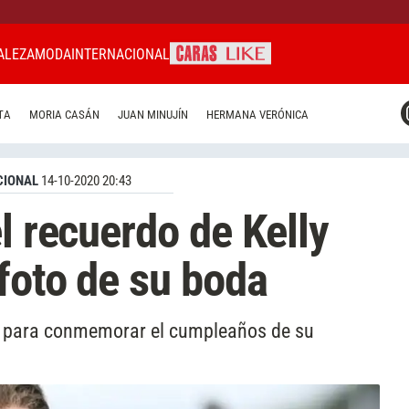
ALEZA
MODA
INTERNACIONAL
CARAS MIAMI
TA
MORIA CASÁN
JUAN MINUJÍN
HERMANA VERÓNICA
CARAS BRASIL
CARAS URUGUAY
CIONAL
14-10-2020 20:43
l recuerdo de Kelly
foto de su boda
do para conmemorar el cumpleaños de su