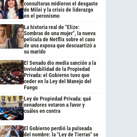
consultoras midieron el desgaste
de Milei y la crisis de liderazgo
en el peronismo
La historia real de "Elize:
Sombras de una mujer", la nueva
película de Netflix sobre el caso
de una esposa que descuartizó a
su marido
El Senado dio media sanción a la
Inviolabilidad de la Propiedad
Privada: el Gobierno tuvo que
ceder en la Ley del Manejo del
Fuego
Ley de Propiedad Privada: qué
senadores votaron a favor y
cuáles en contra
El Gobierno perdió la pulseada
del nombre: la "Ley de Tierras" se