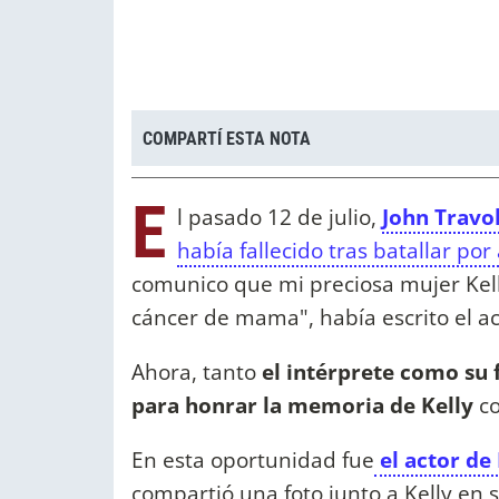
COMPARTÍ ESTA NOTA
E
l pasado 12 de julio,
John Travo
había fallecido tras batallar por
comunico que mi preciosa mujer Kell
cáncer de mama", había escrito el ac
Ahora, tanto
el intérprete como su
para honrar la memoria de Kelly
c
En esta oportunidad fue
el actor de
compartió una foto junto a Kelly en