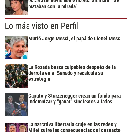
estaría de novio con Griselda Siciliani: "Se
mataban con la mirada"
Lo más visto en Perfil
Murió Jorge Messi, el papá de Lionel Messi
La Rosada busca culpables después de la
derrota en el Senado y recalcula su
estrategia
Caputo y Sturzenegger crean un fondo para
indemnizar y “ganar” sindicatos aliados
La narrativa libertaria cruje en las redes y
Milei sufre las consecuencias del desgaste