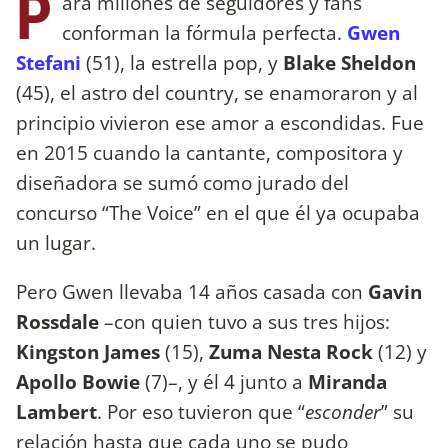
P
ara millones de seguidores y fans
conforman la fórmula perfecta.
Gwen
Stefani
(51), la estrella pop, y
Blake Sheldon
(45), el astro del country, se enamoraron y al
principio vivieron ese amor a escondidas. Fue
en 2015 cuando la cantante, compositora y
diseñadora se sumó como jurado del
concurso “The Voice” en el que él ya ocupaba
un lugar.
Pero Gwen llevaba 14 años casada con
Gavin
Rossdale
–con quien tuvo a sus tres hijos:
Kingston James
(15),
Zuma Nesta Rock
(12) y
Apollo Bowie
(7)–, y él 4 junto a
Miranda
Lambert
. Por eso tuvieron que “
esconder
” su
relación hasta que cada uno se pudo